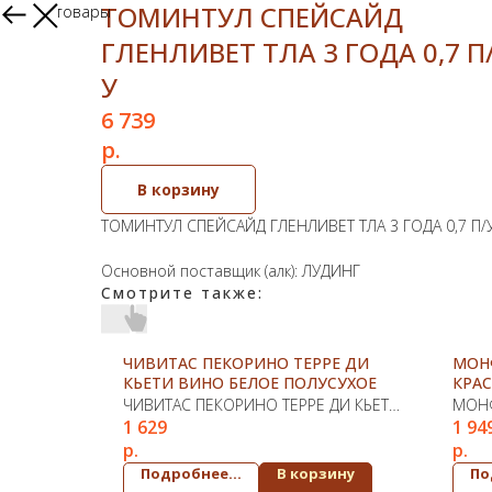
ТОМИНТУЛ СПЕЙСАЙД
Другие товары
ГЛЕНЛИВЕТ ТЛА 3 ГОДА 0,7 П
У
6 739
р.
В корзину
ТОМИНТУЛ СПЕЙСАЙД ГЛЕНЛИВЕТ ТЛА 3 ГОДА 0,7 П/
Основной поставщик (алк): ЛУДИНГ
Смотрите также:
ЧИВИТАС ПЕКОРИНО ТЕРРЕ ДИ
МОН
КЬЕТИ ВИНО БЕЛОЕ ПОЛУСУХОЕ
КРАС
ЧИВИТАС ПЕКОРИНО ТЕРРЕ ДИ КЬЕТИ
МОНФ
1 629
1 94
ВИНО БЕЛОЕ ПОЛУСУХОЕ
СУХО
р.
р.
Подробнее...
В корзину
По