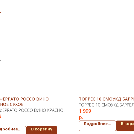
/
У
ФЕРРАТО РОССО ВИНО
ТОРРЕС 10 СМОУКД БАРРЕ
НОЕ СУХОЕ
ТОРРЕС 10 СМОУКД БАРРЕЛ
ЕРРАТО РОССО ВИНО КРАСНОЕ
1 999
9
Е
р.
Подробнее...
В кор
дробнее...
В корзину