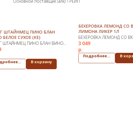
Основной поставщик (алк): ГРЕЙП
БЕХЕРОВКА ЛЕМОНД СО 
ЛИМОНА ЛИКЕР 1Л
РГ ШТАЙНМЕЦ ПИНО БЛАН
 БЕЛОЕ СУХОЕ (КЕ)
БЕХЕРОВКА ЛЕМОНД СО В
3 049
Г ШТАЙНМЕЦ ПИНО БЛАН ВИНО
ЛИМОНА ЛИКЕР 1Л
9
р.
Е СУХОЕ (КЕ)
Подробнее...
В кор
дробнее...
В корзину