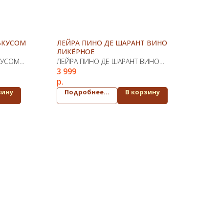
ВКУСОМ
ЛЕЙРА ПИНО ДЕ ШАРАНТ ВИНО
ЛИКЁРНОЕ
КУСОМ
ЛЕЙРА ПИНО ДЕ ШАРАНТ ВИНО
3 999
ЛИКЁРНОЕ
р.
зину
Подробнее...
В корзину