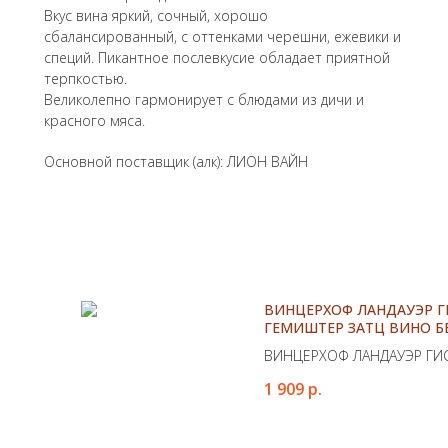
Вкус вина яркий, сочный, хорошо
сбалансированный, с оттенками черешни, ежевики и
специй. Пикантное послевкусие обладает приятной
терпкостью.
Великолепно гармонирует с блюдами из дичи и
красного мяса.
Основной поставщик (алк): ЛИОН ВАЙН
ВИНЦЕРХОФ ЛАНДАУЭР Г
ГЕМИШТЕР ЗАТЦ ВИНО Б
ВИНЦЕРХОФ ЛАНДАУЭР ГИ
ГЕМИШТЕР ЗАТЦ ВИНО БЕЛ
1 909
р.