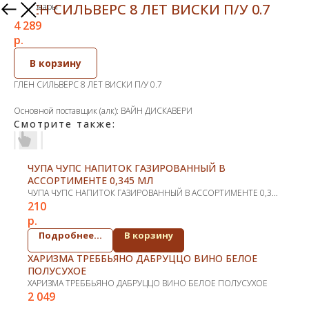
ГЛЕН СИЛЬВЕРС 8 ЛЕТ ВИСКИ П/У 0.7
Другие товары
4 289
р.
В корзину
ГЛЕН СИЛЬВЕРС 8 ЛЕТ ВИСКИ П/У 0.7
Основной поставщик (алк): ВАЙН ДИСКАВЕРИ
Смотрите также:
ЧУПА ЧУПС НАПИТОК ГАЗИРОВАННЫЙ В
АССОРТИМЕНТЕ 0,345 МЛ
ЧУПА ЧУПС НАПИТОК ГАЗИРОВАННЫЙ В АССОРТИМЕНТЕ 0,345
210
МЛ
р.
Подробнее...
В корзину
ХАРИЗМА ТРЕББЬЯНО ДАБРУЦЦО ВИНО БЕЛОЕ
ПОЛУСУХОЕ
ХАРИЗМА ТРЕББЬЯНО ДАБРУЦЦО ВИНО БЕЛОЕ ПОЛУСУХОЕ
2 049